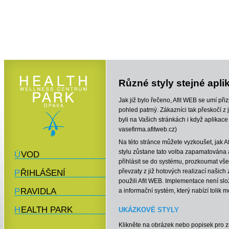
Různé styly stejné apli
Jak již bylo řečeno, Afit WEB se umí př
pohled patrný. Zákazníci tak přeskočí z 
byli na Vašich stránkách i když aplikace
vasefirma.afitweb.cz)
Na této stránce můžete vyzkoušet, jak A
stylu zůstane tato volba zapamatována a
ÚVOD
přihlásit se do systému, prozkoumat vše
převzaty z již hotových realizací našic
PŘIHLÁŠENÍ
použili Afit WEB. Implementace není slo
PRAVIDLA
a informační systém, který nabízí tolik 
HEALTH PARK
UKÁZKOVÉ STYLY
Klikněte na obrázek nebo popisek pro 