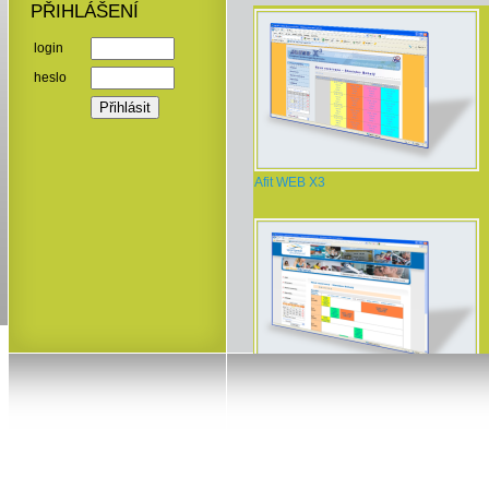
PŘIHLÁŠENÍ
login
heslo
Afit WEB X3
Active fitness Brno, Řečkovice