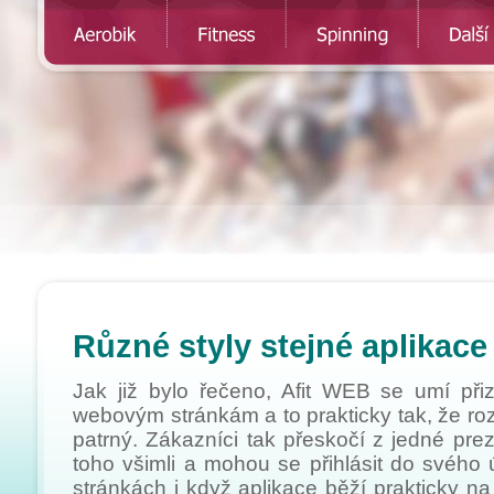
Aerobik
Fitness
Spinning
Další služb
Různé styly stejné aplikace
Jak již bylo řečeno, Afit WEB se umí při
webovým stránkám a to prakticky tak, že ro
patrný. Zákazníci tak přeskočí z jedné prez
toho všimli a mohou se přihlásit do svého 
stránkách i když aplikace běží prakticky na