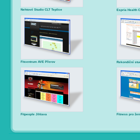
Nehtové Studio CLT Teplice
Espria Health C
Fitcentrum AVE Přerov
Rekondiční stu
Fitpeople Jihlava
Fitness pro že