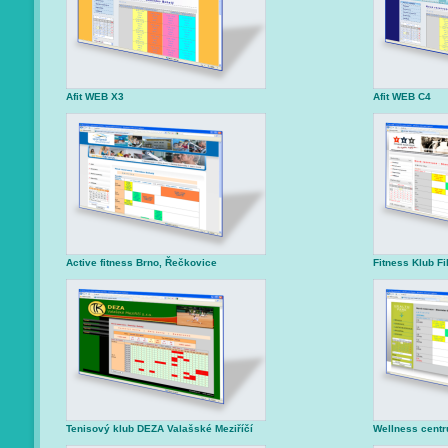
Afit WEB X3
Afit WEB C4
Active fitness Brno, Řečkovice
Fitness Klub Fi
Tenisový klub DEZA Valašské Meziříčí
Wellness cent