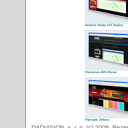
Nehtové Studio CLT Teplice
Fitcentrum AVE Přerov
Fitpeople Jihlava
DADVISION, s. r. o. (c) 2008, Rez