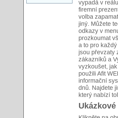
vypadá v reálu
firemní prezen
volba zapamato
jiný. Můžete t
odkazy v menu,
prozkoumat vš
a to pro každý
jsou převzaty z
zákazníků a V
vyzkoušet, ja
použili Afit WE
informační sy
dnů. Najdete j
který nabízí to
Ukázkové 
Klikněte na o