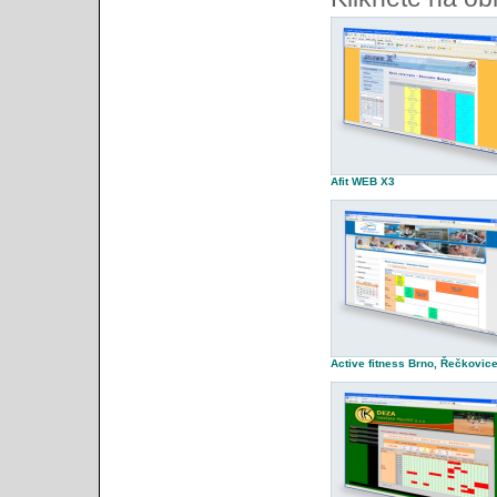
Afit WEB X3
Active fitness Brno, Řečkovic