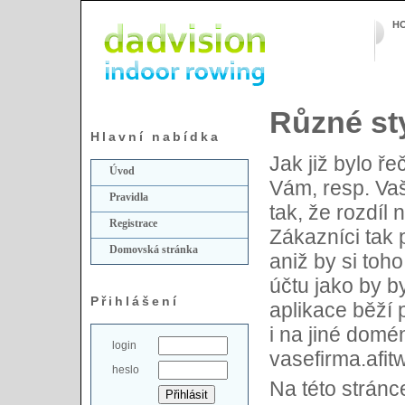
H
Různé sty
Hlavní nabídka
Jak již bylo ř
Úvod
Vám, resp. Va
Pravidla
tak, že rozdíl
Registrace
Zákazníci tak 
Domovská stránka
aniž by si toh
účtu jako by b
Přihlášení
aplikace běží 
i na jiné domé
login
vasefirma.afit
heslo
Na této stránc