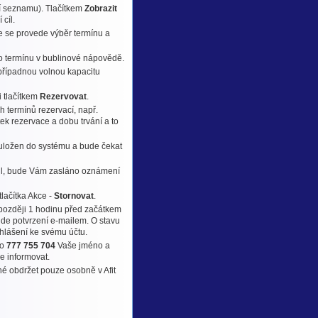
í seznamu). Tlačítkem
Zobrazit
cíl.
le se provede výběr termínu a
o termínu v bublinové nápovědě.
 případnou volnou kapacitu
i tlačítkem
Rezervovat
.
h termínů rezervací, např.
ek rezervace a dobu trvání a to
n uložen do systému a bude čekat
-mail, bude Vám zasláno oznámení
lačítka Akce -
Stornovat
.
jpozději 1 hodinu před začátkem
jde potvrzení e-mailem. O stavu
ihlášení ke svému účtu.
lo
777 755 704
Vaše jméno a
e informovat.
né obdržet pouze osobně v Afit