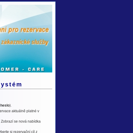
systém
a
heslo
).
ervace aktuálně platné v
 Zobrazí se nová nabídka
erte si rezervační cíl z