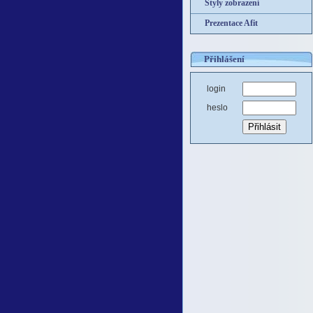
Styly zobrazení
Prezentace Afit
Přihlášení
login
heslo