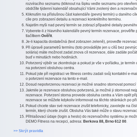
rozvíracího seznamu (kliknout na šipku vedle seznamu pro otevřen
obdržíte týdenní kalendář obsahující Vámi zvolený den a rezervační 
Kliknutím na příslušnou část kalendáře (pevný termín) u daného cí
cíle pro zobrazení detailu a rezervaci konkrétního termínu.
Najetím myši nad pevný termín se zobrazí případné detaily pevnéh
Vyberete-li z hlavního kalendáře pevný termín rezervace, prověřte
tlačítkem
Ověřit
.
Je-li kapacita dostatečná (text zobrazen zeleně), proveďte rezervac
Při úpravě parametrů termínu (toto provádějte jen u cílů bez pevnýc
solária) máte možnost zadat znova cíl rezervace, dále zadáte počát
buď v minutách nebo hodinách.
Potvrzený výběr se zkontroluje a pokud je vše v pořádku, je termí
na potvrzení obsluhou centra.
Pokud jste při registraci ve fitness centru zadali svůj kontaktní e
o potvrzení rezervace na tento e-mail.
Dosud nepotvrzenou rezervaci je možné snadno stornovat pomocí t
Jakmile je rezervace obsluhou potvrzená, je možné ji stornovat ne
rezervace. Potvrzení storna provede obsluha centra a Vám opět při
rezervace se můžete kdykoliv informovat na těchto stránkách po př
Pokud chcete stav své rezervace zrušit telefonicky, zavolejte na čís
termín, který chcete zrušit. Obsluha Vás také může o stavu rezervac
Přihlašovací údaje (login a heslo) do rezervačního systému je mož
DEMO Fitness na recepci, adresa:
Berkova 88, Brno 612 00
.
>> Skrýt pravidla