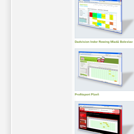
Dadvision Indor Rowing Mladá Boleslav
Profitsport Plzeň