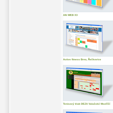
Afit WEB X3
Active fitness Brno, Řečkovice
Tenisový klub DEZA Valašské Meziříčí