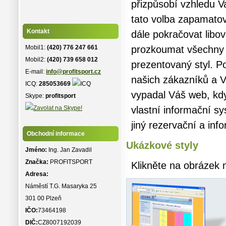
přizpůsobí vzhledu V
tato volba zapamatov
Kontakt
dále pokračovat libo
Mobil1:
(420) 776 247 661
prozkoumat všechny 
Mobil2:
(420) 739 658 012
prezentovaný styl. Po
E-mail:
info@profitsport.cz
našich zákazníků a V
ICQ:
285053669
vypadal Váš web, kdy
Skype:
profitsport
vlastní informační s
jiný rezervační a inf
Obchodní informace
Ukázkové styly
Jméno:
Ing. Jan Zavadil
Značka:
PROFITSPORT
Klikněte na obrázek 
Adresa:
Náměstí T.G. Masaryka 25
301 00 Plzeň
IČO:
73464198
DIČ:
CZ8007192039