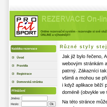
Profitsport
Online rezervační systém - rezervujte si své slu
ONLINE a výhodněji!!!
Různé styly ste
Nabídka rezervace
Jak již bylo řečeno,
Úvod
webovým stránkám a t
Pravidla
patrný. Zákazníci tak
Registrace
všimli a mohou se při
Domovská stránka
i když aplikace běží p
Přihlášení
doméně (obvykle ve t
Jméno:
Na této stránce může
Heslo: