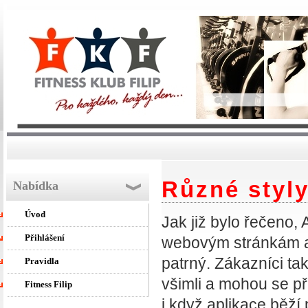
Různé styly
Nabídka
Úvod
Jak již bylo řečeno,
Přihlášení
webovým stránkám a t
patrný. Zákazníci tak
Pravidla
všimli a mohou se př
Fitness Filip
i když aplikace běží 