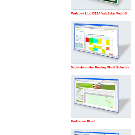
Tenisový klub DEZA Valašské Meziříčí
Dadvision Indor Rowing Mladá Boleslav
Profitsport Plzeň