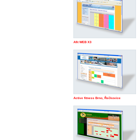
Afit WEB X3
Active fitness Brno, Řečkovice