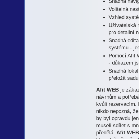
Snadná navig
Volitelná nas
Vzhled systé
Uživatelská 
pro detailní 
Snadná edit
systému - jed
Pomocí Afit 
- důkazem jso
Snadná lokal
přeložit sad
Afit WEB
je zákaz
návrhům a potřebá
kvůli rezervacím.
nikdo nepozná, že
by byl opravdu jen
museli sdílet s mn
předělá.
Afit WEB