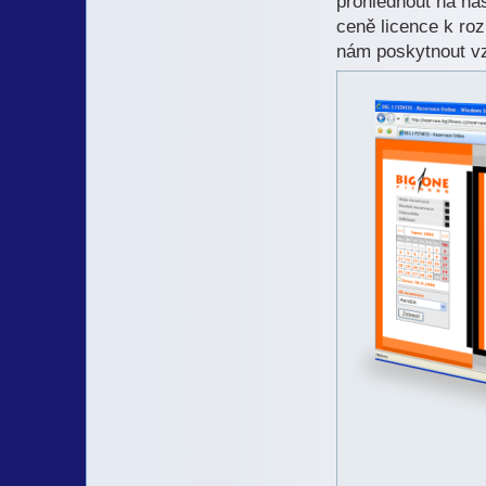
prohlédnout na ná
ceně licence k ro
nám poskytnout v