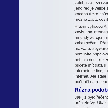
zálohu za rezervac
jeho řeč je velice
zadaná tímto způs
možné zadat desít
Hlavní výhodou Afi
závislí na interne
mnohdy zdrojem n
zabezpečení. Přes
malware, spyware a
nemusíte připojova
nefunkčnosti reze
budete mít data u 
internetu jediné, 
internet. Ale stál
počítači na recepc
Různá podoba
Jak již bylo řečen
určujete Vy. Ukáz