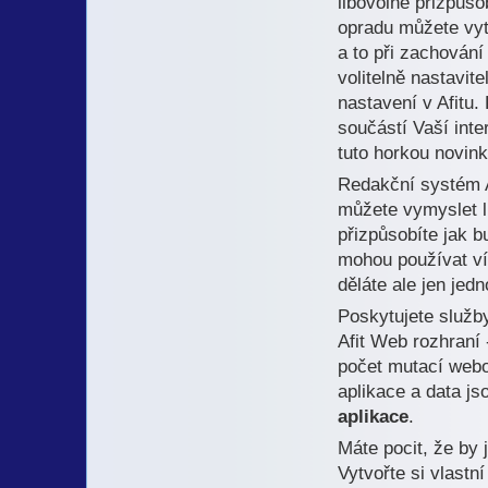
libovolně přizpůs
opradu můžete vyt
a to při zachování
volitelně nastavi
nastavení v Afitu.
součástí Vaší int
tuto horkou novin
Redakční systém Af
můžete vymyslet li
přizpůsobíte jak b
mohou používat ví
děláte ale jen jed
Poskytujete služb
Afit Web rozhraní 
počet mutací webo
aplikace a data js
aplikace
.
Máte pocit, že by
Vytvořte si vlastn