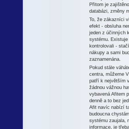
Přitom je zajištěn
databázi, změny mu
To, že zákazníci 
efekt - obsluha ne
jeden z účinných 
systému. Existuje
kontrolovali - sta
nákupy a sami bud
zaznamenána.
Pokud stále váhát
centra, můžeme Vá
patří k největším
žádnou vážnou havá
vybavená Afitem pr
denně a to bez jed
Afit navíc nabízí 
budoucna chystáme
systému zaujala, 
informace, je třeb