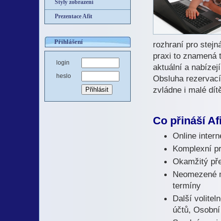
Styly zobrazení
Prezentace Afit
Přihlášení
rozhraní pro stejn
praxi to znamená t
login
aktuální a nabíze
heslo
Obsluha rezervací
zvládne i malé dít
Co přináší A
Online inter
Komplexní pr
Okamžitý pře
Neomezené mn
termíny
Další volite
účtů, Osobní 