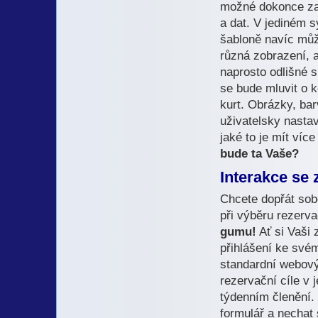
možné dokonce za b
a dat. V jediném 
šabloně navíc může
různá zobrazení, 
naprosto odlišné s
se bude mluvit o 
kurt. Obrázky, bar
uživatelsky nastav
jaké to je mít více
bude ta Vaše?
Interakce se
Chcete dopřát so
při výběru rezerv
gumu!
Ať si Vaši 
přihlášení ke své
standardní webový
rezervační cíle v
týdenním členění.
formulář a nechat